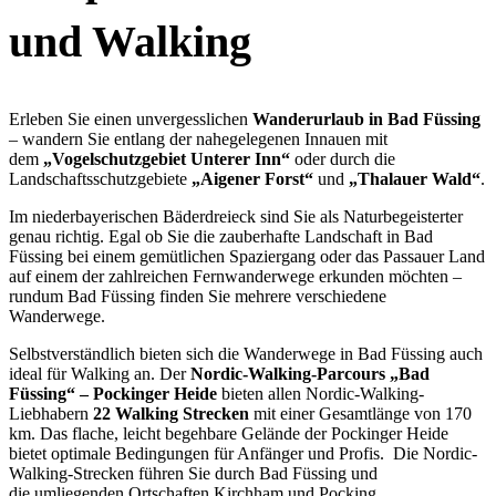
und Walking
Erleben Sie einen unvergesslichen
Wanderurlaub in Bad Füssing
– wandern Sie entlang der nahegelegenen Innauen mit
dem
„Vogelschutzgebiet Unterer Inn“
oder durch die
Landschaftsschutzgebiete
„Aigener Forst“
und
„Thalauer Wald“
.
Im niederbayerischen Bäderdreieck sind Sie als Naturbegeisterter
genau richtig. Egal ob Sie die zauberhafte Landschaft in Bad
Füssing bei einem gemütlichen Spaziergang oder das Passauer Land
auf einem der zahlreichen Fernwanderwege erkunden möchten –
rundum Bad Füssing finden Sie mehrere verschiedene
Wanderwege.
Selbstverständlich bieten sich die Wanderwege in Bad Füssing auch
ideal für Walking an. Der
Nordic-Walking-Parcours „Bad
Füssing“ – Pockinger Heide
bieten allen Nordic-Walking-
Liebhabern
22 Walking Strecken
mit einer Gesamtlänge von 170
km. Das flache, leicht begehbare Gelände der Pockinger Heide
bietet optimale Bedingungen für Anfänger und Profis. Die Nordic-
Walking-Strecken führen Sie durch Bad Füssing und
die umliegenden Ortschaften Kirchham und Pocking.